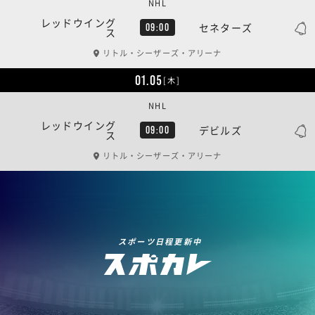
NHL
レッドウイング
セネターズ
09:00
ス
リトル・シーザーズ・アリーナ
01.05
[木]
NHL
レッドウイング
デビルズ
09:00
ス
リトル・シーザーズ・アリーナ
スポーツ日程更新中