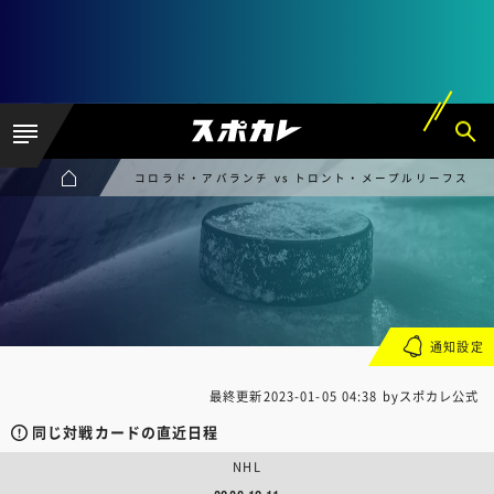
コロラド・アバランチ vs トロント・メープルリーフス
通知設定
最終更新
2023-01-05 04:38
byスポカレ公式
同じ対戦カードの直近日程
NHL