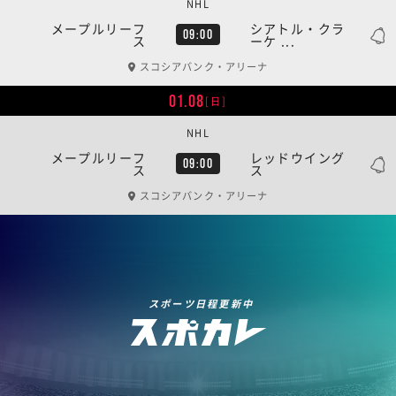
NHL
メープルリーフ
シアトル・クラ
09:00
ス
ーケ ...
スコシアバンク・アリーナ
01.08
[日]
NHL
メープルリーフ
レッドウイング
09:00
ス
ス
スコシアバンク・アリーナ
スポーツ日程更新中