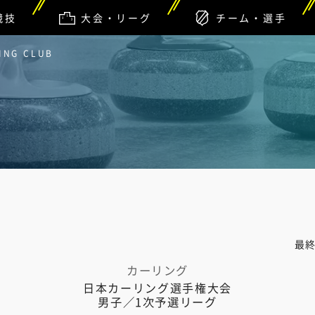
競技
大会・リーグ
チーム・選手
ING CLUB
最
カーリング
日本カーリング選手権大会
男子／1次予選リーグ