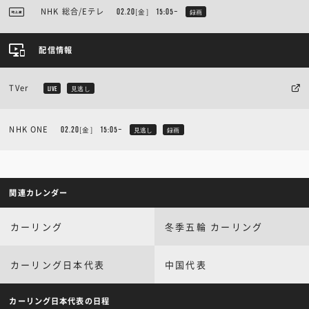
NHK 総合/Eテレ
[金]
02.20
15:05~
録画
配信情報
TVer
LIVE
見逃し
NHK ONE
[金]
02.20
15:05~
見逃し
録画
関連カレンダー
カーリング
冬季五輪 カーリング
カーリング日本代表
中国代表
カーリング日本代表の日程