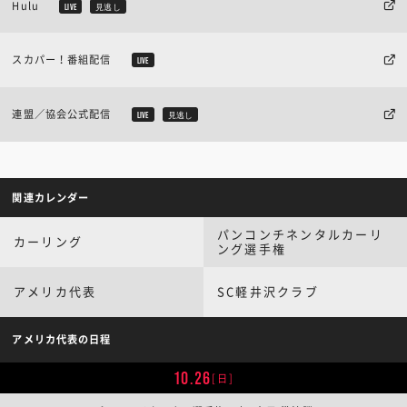
Hulu
LIVE
見逃し
スカパー！番組配信
LIVE
連盟／協会公式配信
LIVE
見逃し
関連カレンダー
パンコンチネンタルカーリ
カーリング
ング選手権
アメリカ代表
SC軽井沢クラブ
アメリカ代表の日程
10.26
[日]