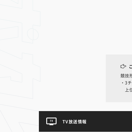
競技
・3
上位
TV放送情報