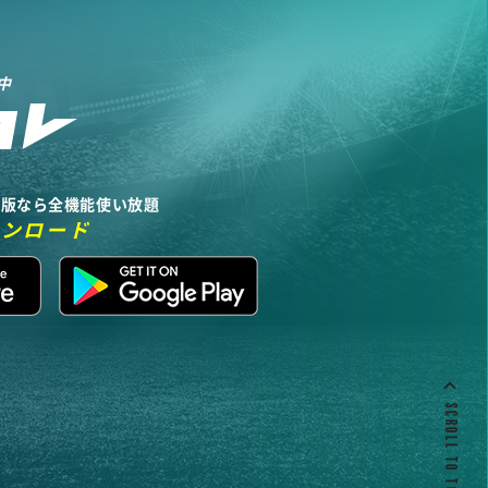
中
リ版なら全機能使い放題
ウンロード
SCROLL TO TOP