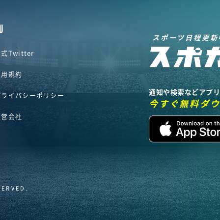
U
スポーツ日程更新
式Twitter
利用規約
通知や検索などアプ
プライバシーポリシー
今すぐ無料ダ
運営会社
SERVED.