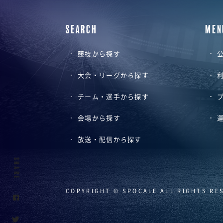
SEARCH
MEN
競技から探す
公
大会・リーグから探す
チーム・選手から探す
会場から探す
放送・配信から探す
SHARE
COPYRIGHT © SPOCALE ALL RIGHTS RE