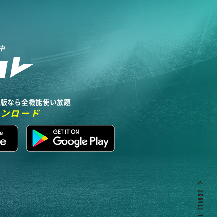
中
リ版なら全機能使い放題
ウンロード
SCROLL TO TOP