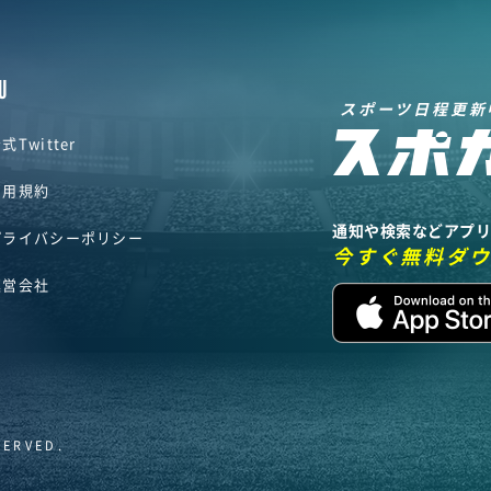
U
スポーツ日程更新
式Twitter
利用規約
通知や検索などアプ
プライバシーポリシー
今すぐ無料ダ
運営会社
SERVED.