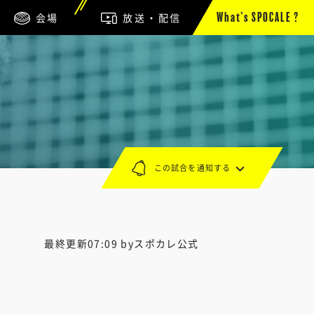
会場
放送・配信
What’s SPOCALE ?
この試合を通知する
最終更新07:09 byスポカレ公式