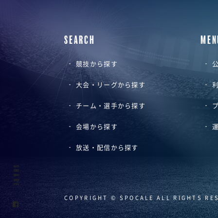
SEARCH
MEN
競技から探す
公
大会・リーグから探す
チーム・選手から探す
会場から探す
放送・配信から探す
SHARE
COPYRIGHT © SPOCALE ALL RIGHTS RE