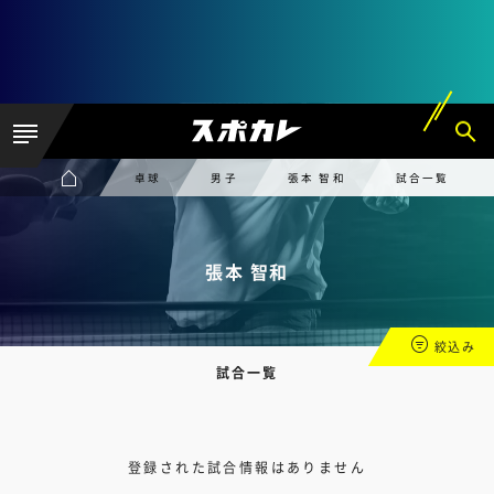
卓球
男子
張本 智和
試合一覧
張本 智和
絞込み
試合一覧
登録された試合情報はありません