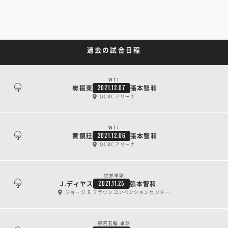
過去の試合日程
WTT
樊振東
張本智和
2021.12.07
OCBCアリーナ
WTT
黄鎮廷
張本智和
2021.12.06
OCBCアリーナ
世界卓球
J.ディヤス
張本智和
2021.11.25
ジョージ R.ブラウンコンベンションセンター
東京五輪 卓球