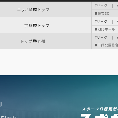
Tリーグ | 
ニッペM
トップ
VS
住吉SC
Tリーグ | 
京都
トップ
VS
KBSホール
Tリーグ | 
トップ
九州
VS
三好公園総
U
スポーツ日程更新
式Twitter