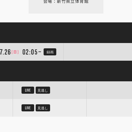
会場：新竹県立体育館
7.26
02:05~
[日]
録画
LIVE
見逃し
LIVE
見逃し