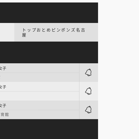
トップおとめピンポンズ名古
屋
女子
館
女子
女子
体育館