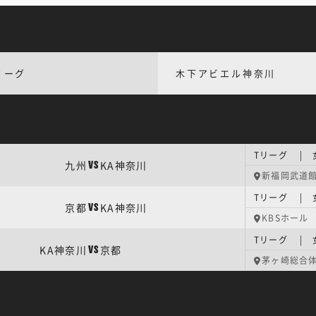
リーグ
木下アビエル神奈川
Tリーグ | 
九州
KA神奈川
VS
新福岡武道
Tリーグ | 
京都
KA神奈川
VS
KBSホール
Tリーグ | 
KA神奈川
京都
VS
茅ヶ崎総合