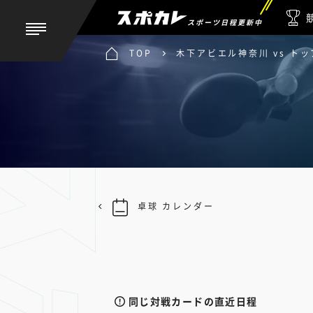
スポーツ日程更新中
TOP
木下アビエル神奈川 vs ト
卓球 カレンダー
同じ対戦カードの直近日程