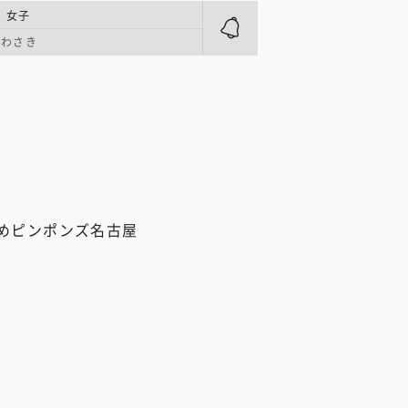
 女子
かわさき
めピンポンズ名古屋