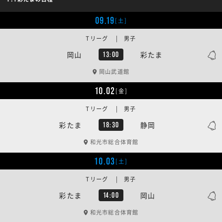
09.19
[土]
Tリーグ | 男子
岡山
彩たま
13:00
岡山武道館
10.02
[金]
Tリーグ | 男子
彩たま
静岡
18:30
和光市総合体育館
10.03
[土]
Tリーグ | 男子
彩たま
岡山
14:00
和光市総合体育館