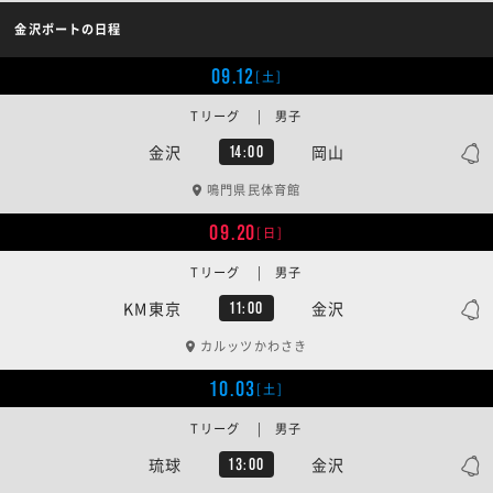
金沢ポートの日程
09.12
[土]
Tリーグ | 男子
金沢
岡山
14:00
鳴門県民体育館
09.20
[日]
Tリーグ | 男子
KM東京
金沢
11:00
カルッツかわさき
10.03
[土]
Tリーグ | 男子
琉球
金沢
13:00