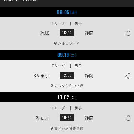
09.05
[土]
Tリーグ | 男子
琉球
静岡
16:00
パルコシティ
09.19
[土]
Tリーグ | 男子
KM東京
静岡
12:00
カルッツかわさき
10.02
[金]
Tリーグ | 男子
彩たま
静岡
18:30
和光市総合体育館