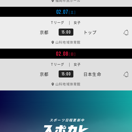
福岡市民ホール
02.07
[土]
Tリーグ | 女子
京都
トップ
15:00
山科地域体育館
02.08
[日]
Tリーグ | 女子
京都
日本生命
15:00
山科地域体育館
スポーツ日程更新中