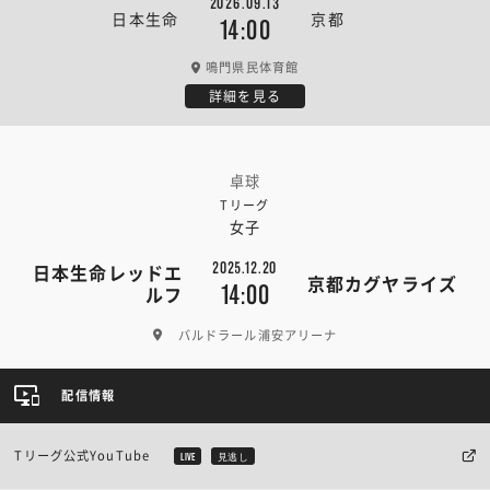
2026.09.13
日本生命
京都
14:00
鳴門県民体育館
詳細を見る
卓球
Tリーグ
女子
2025.12.20
日本生命レッドエ
京都カグヤライズ
14:00
ルフ
バルドラール浦安アリーナ
配信情報
Tリーグ公式YouTube
LIVE
見逃し