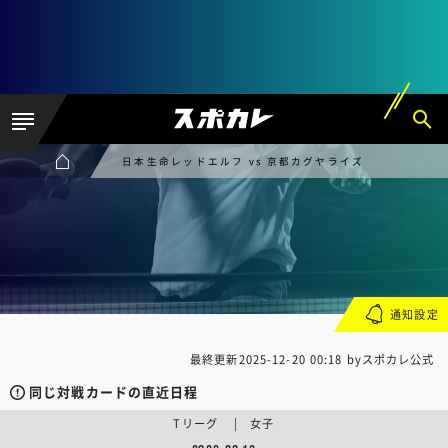
日本生命レッドエルフ vs 京都カグヤライズ
通知設定
最終更新
2025-12-20 00:18
byスポカレ公式
同じ対戦カードの直近日程
Tリーグ | 女子