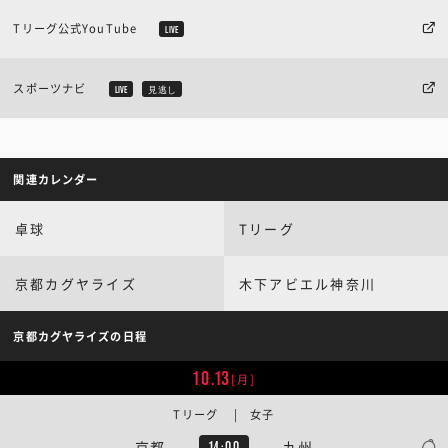
Tリーグ公式YouTube
LIVE
スポーツナビ
LIVE
見逃し
関連カレンダー
卓球
Tリーグ
京都カグヤライズ
木下アビエル神奈川
京都カグヤライズの日程
10.13
[月]
Tリーグ | 女子
京都
九州
14:00