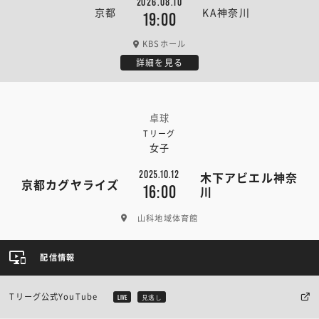
2026.08.10
京都
KA神奈川
19:00
KBSホール
詳細を見る
卓球
Tリーグ
女子
2025.10.12
木下アビエル神奈
京都カグヤライズ
16:00
川
山科地域体育館
配信情報
Tリーグ公式YouTube
LIVE
見逃し