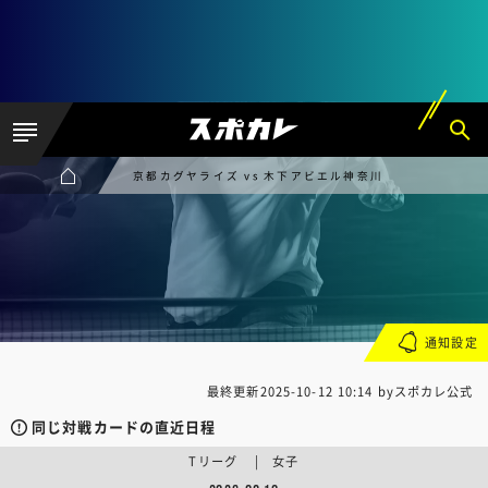
京都カグヤライズ vs 木下アビエル神奈川
通知設定
最終更新
2025-10-12 10:14
byスポカレ公式
同じ対戦カードの直近日程
Tリーグ | 女子