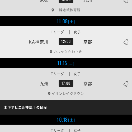
山科地域体育館
11.08
[土]
Tリーグ | 女子
KA神奈川
京都
12:00
カルッツかわさき
11.15
[土]
Tリーグ | 女子
九州
京都
17:00
イオンレイクタウン
木下アビエル神奈川の日程
10.18
[土]
Tリーグ | 女子