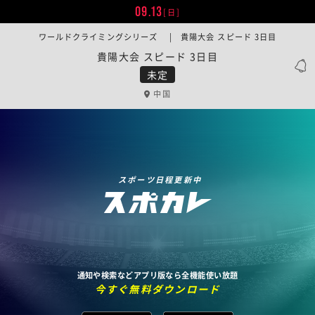
09.13
[日]
ワールドクライミングシリーズ | 貴陽大会 スピード 3日目
貴陽大会 スピード 3日目
未定
中国
スポーツ日程更新中
通知や検索などアプリ版なら全機能使い放題
今すぐ無料ダウンロード