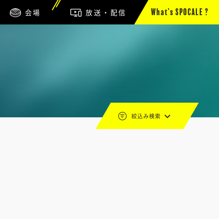
会場
放送・配信
What’s SPOCALE ?
絞込み検索