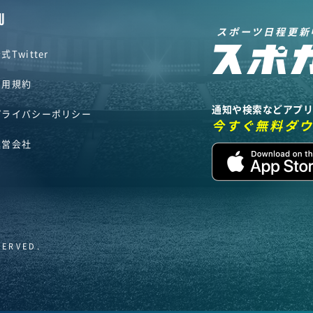
U
スポーツ日程更新
式Twitter
利用規約
通知や検索などアプ
プライバシーポリシー
今すぐ無料ダ
運営会社
SERVED.