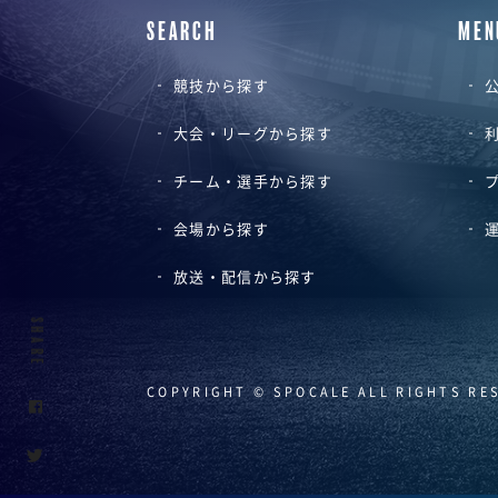
SEARCH
MEN
競技から探す
公
大会・リーグから探す
チーム・選手から探す
会場から探す
放送・配信から探す
SHARE
COPYRIGHT © SPOCALE ALL RIGHTS RE