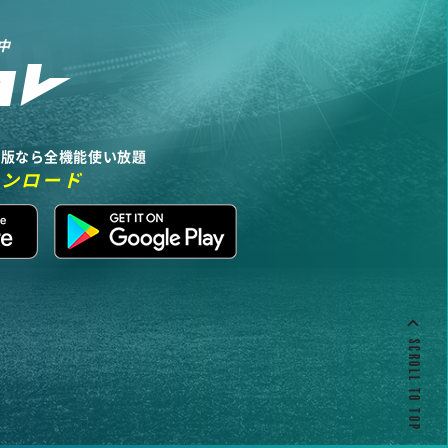
中
リ版なら全機能使い放題
ウンロード
SCROLL TO TOP