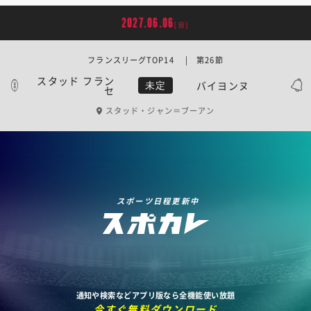
2027.06.06
[日]
フランスリーグTOP14 | 第26節
スタッド フラン
バイヨンヌ
未定
セ
スタッド・ジャン＝ブーアン
スポーツ日程更新中
通知や検索などアプリ版なら全機能使い放題
今すぐ無料ダウンロード