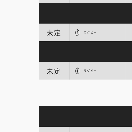
未定
ラグビー
未定
ラグビー