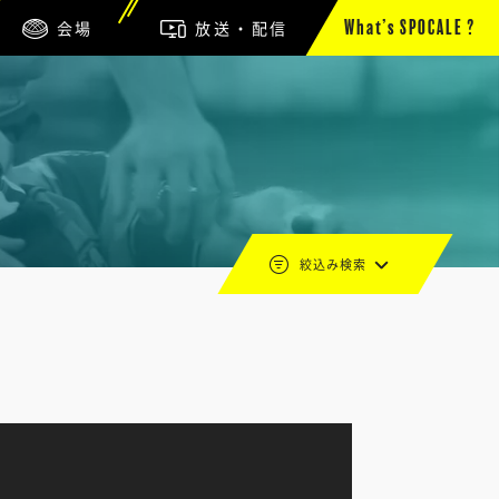
会場
放送・配信
What’s SPOCALE ?
絞込み検索