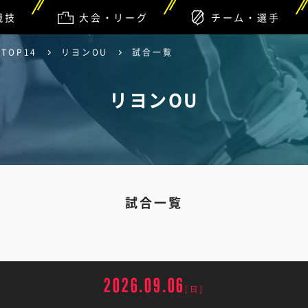
競技
大会・リーグ
チーム・選手
TOP14
リヨンOU
試合一覧
リヨンOU
試合一覧
2026.09.06
[日]