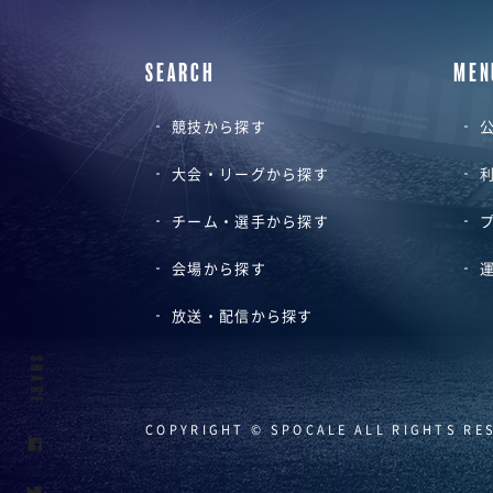
SEARCH
MEN
競技から探す
公
大会・リーグから探す
チーム・選手から探す
会場から探す
放送・配信から探す
SHARE
COPYRIGHT © SPOCALE ALL RIGHTS RE