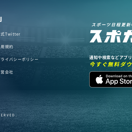
U
スポーツ日程更新
式Twitter
利用規約
通知や検索などアプ
プライバシーポリシー
今すぐ無料ダ
運営会社
SERVED.