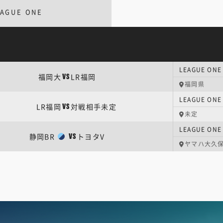
EAGUE ONE
LEAGUE O
福岡大
LR福岡
VS
福岡県
LEAGUE O
LR福岡
対戦相手未定
VS
未定
静岡BR
トヨタV
VS
ヤマハ大久保