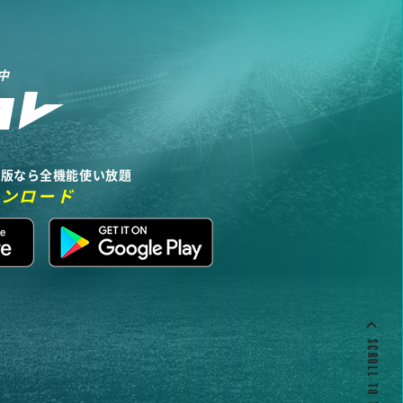
中
リ版なら全機能使い放題
ウンロード
SCROLL TO TOP