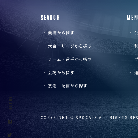
SEARCH
MEN
競技から探す
公
大会・リーグから探す
チーム・選手から探す
会場から探す
放送・配信から探す
SHARE
COPYRIGHT © SPOCALE ALL RIGHTS RE