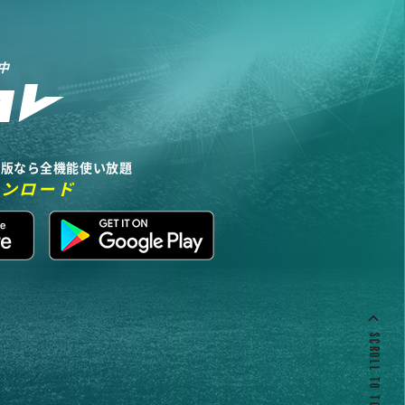
中
リ版なら全機能使い放題
ウンロード
SCROLL TO TOP