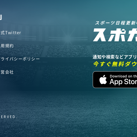
U
スポーツ日程更新
式Twitter
利用規約
通知や検索などアプ
プライバシーポリシー
今すぐ無料ダ
運営会社
SERVED.