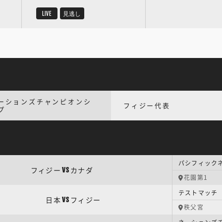
LIVE
見逃し
ーションズチャンピオンシ
フィジー代表
プ
パシフィック
フィジー
カナダ
VS
花園第1
テストマッチ 
日本
フィジー
VS
秩父宮