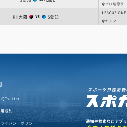
パロ瑞穂ラ
LEAGUE O
RH大阪
S愛知
VS
ヤンマー
U
スポーツ日程更新
式Twitter
利用規約
通知や検索などアプ
プライバシーポリシー