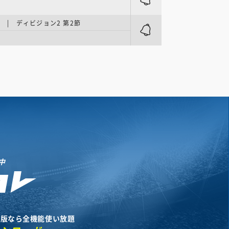
NE | ディビジョン2 第2節
中
リ版なら全機能使い放題