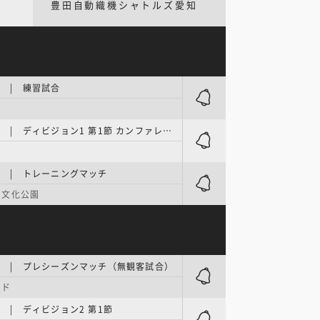
豊田自動織機シャトルズ愛知
NE | 練習試合
LEAGUE ONE | ディビジョン1 第1節 カンファレンスA／ONE FESTIVAL
NE | トレーニングマッチ
ツ文化公園
ONE | プレシーズンマッチ（無観客試合）
ンド
NE | ディビジョン2 第1節