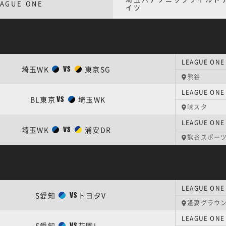
EAGUE ONE
イツ
LEAGUE O
埼玉WK
東京SG
VS
熊谷
BL東京
埼玉WK
VS
味スタ
LEAGUE O
埼玉WK
浦安DR
VS
熊谷スポー
LEAGUE 
S愛知
トヨタV
VS
逢妻グラウ
LEAGUE O
S愛知
花園L
VS