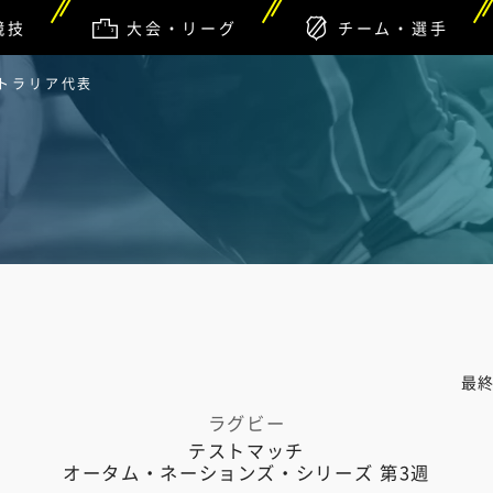
競技
大会・リーグ
チーム・選手
ストラリア代表
最
ラグビー
テストマッチ
オータム・ネーションズ・シリーズ 第3週