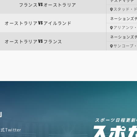
フランス
オーストラリア
VS
スタッド・
ネーションズチ
オーストラリア
アイルランド
VS
アリアンツ
ネーションズチ
オーストラリア
フランス
VS
サンコープ
U
スポーツ日程更新
式Twitter