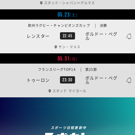
スタッド・シャバン＝デルマス
05.23
[土]
欧州ラグビー・チャンピオンズカップ | 決勝
ボルドー・ベグ
レンスター
22:45
ル
サン・マメス
05.31
[日]
フランスリーグTOP14 | 第25節
ボルドー・ベグ
トゥーロン
23:30
ル
スタッド マイヨール
スポーツ日程更新中