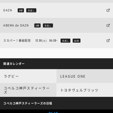
DAZN
LIVE
見逃し
ABEMA de DAZN
LIVE
見逃し
スカパー！番組配信
[火]
12.30
05:30~
見逃し
録画
関連カレンダー
ラグビー
LEAGUE ONE
コベルコ神戸スティーラー
トヨタヴェルブリッツ
ズ
コベルコ神戸スティーラーズの日程