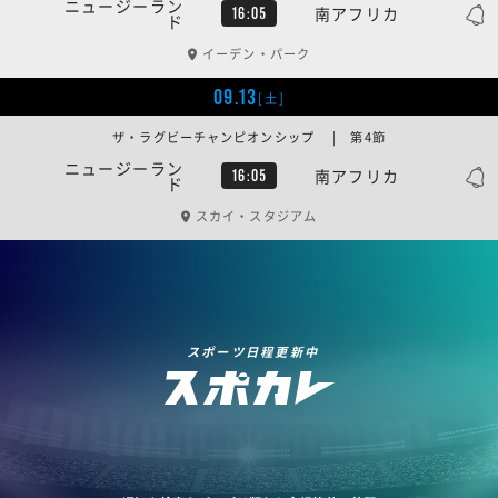
ニュージーラン
南アフリカ
16:05
ド
イーデン・パーク
09.13
[土]
ザ・ラグビーチャンピオンシップ | 第4節
ニュージーラン
南アフリカ
16:05
ド
スカイ・スタジアム
スポーツ日程更新中