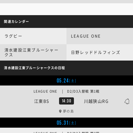
関連カレンダー
ラグビー
LEAGUE ONE
清水建設江東ブルーシャー
日野レッドドルフィンズ
クス
清水建設江東ブルーシャークスの日程
05.24
[土]
LEAGUE ONE | D2/D3入替戦 第1戦
江東BS
川越狭山RG
14:30
夢の島
05.31
[土]