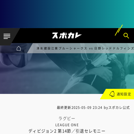
清水建設江東ブルーシャークス vs 日野レッドドルフィン
通知設定
最終更新
2025-05-09 23:24
byスポカレ公式
ラグビー
LEAGUE ONE
ディビジョン2 第14節／引退セレモニー