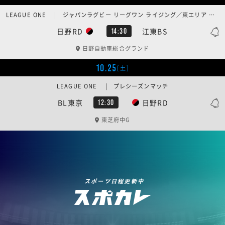
LEAGUE ONE | ジャパンラグビー リーグワン ライジング／東エリア 第2週
日野RD
江東BS
14:30
日野自動車総合グランド
10.25
[土]
LEAGUE ONE | プレシーズンマッチ
BL東京
日野RD
12:30
東芝府中G
スポーツ日程更新中