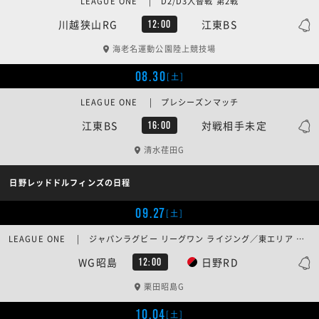
LEAGUE ONE | D2/D3入替戦 第2戦
川越狭山RG
江東BS
12:00
海老名運動公園陸上競技場
08.30
[土]
LEAGUE ONE | プレシーズンマッチ
江東BS
対戦相手未定
16:00
清水荏田G
日野レッドドルフィンズの日程
09.27
[土]
LEAGUE ONE | ジャパンラグビー リーグワン ライジング／東エリア 第1週
WG昭島
日野RD
12:00
栗田昭島G
10.04
[土]