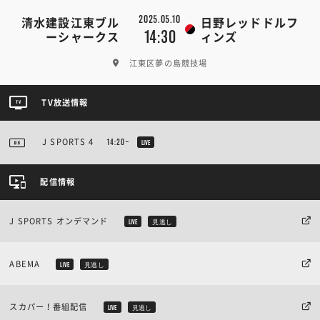
2025.05.10
清水建設江東ブル
日野レッドドルフ
14:30
ーシャークス
ィンズ
江東区夢の島競技場
TV放送情報
J SPORTS 4
14:20~
LIVE
配信情報
J SPORTS オンデマンド
LIVE
見逃し
ABEMA
LIVE
見逃し
スカパー！番組配信
LIVE
見逃し