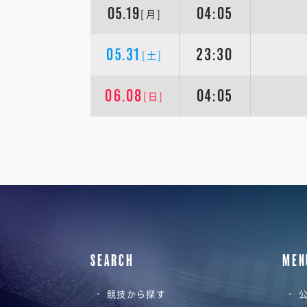
05.19
04:05
[月]
05.31
23:30
[土]
06.08
04:05
[日]
SEARCH
MEN
競技から探す
公