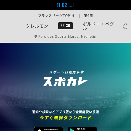
11.02
[土]
フランスリーグTOP14 | 第9節
ボルドー・ベグ
クレルモン
22:30
ル
Parc des Sports Marcel Michelin
スポーツ日程更新中
通知や検索などアプリ版なら全機能使い放題
今すぐ無料ダウンロード