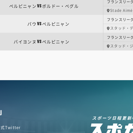
フランスリーグ
ペルピニャン
ボルドー・ベグル
VS
Stade Aimé
フランスリーグ
パウ
ペルピニャン
VS
スタッド・
フランスリーグ
バイヨンヌ
ペルピニャン
VS
スタッド・
U
スポーツ日程更新
式Twitter