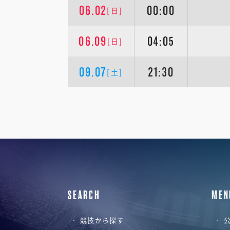
06.02
00:00
[日]
06.09
04:05
[日]
09.07
21:30
[土]
SEARCH
MEN
競技から探す
公