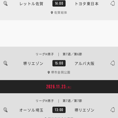
レットル佐賀
トヨタ東日本
14:00
佐賀総体
リーグH男子 | 第7週／第6節
堺リエゾン
アルバ大阪
15:00
堺市金岡公園
2026.11.23
[月]
リーグH男子 | 第7週／第7節
オーソル埼玉
堺リエゾン
13:00