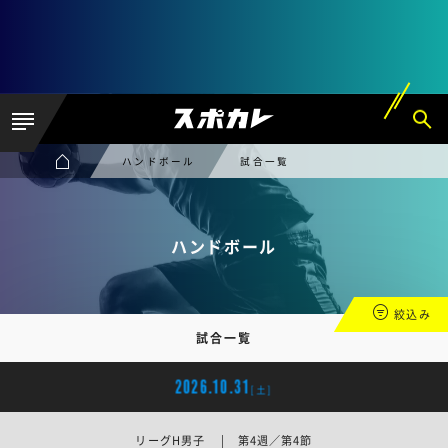
ハンドボール
試合一覧
ハンドボール
絞込み
試合一覧
2026.10.31
[土]
リーグH男子 | 第4週／第4節