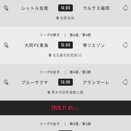
レットル佐賀
ウルヴス福岡
14:00
佐賀総体
リーグH男子 | 第4週／第4節
大同PX東海
堺リエゾン
15:00
名古屋市枇杷島SC
リーグH女子 | 第4週／第3節
ブルーサクヤ
アランマーレ
16:00
厚木市荻野運動公園
2026.11.01
[日]
リーグH女子 | 第4週／第3節