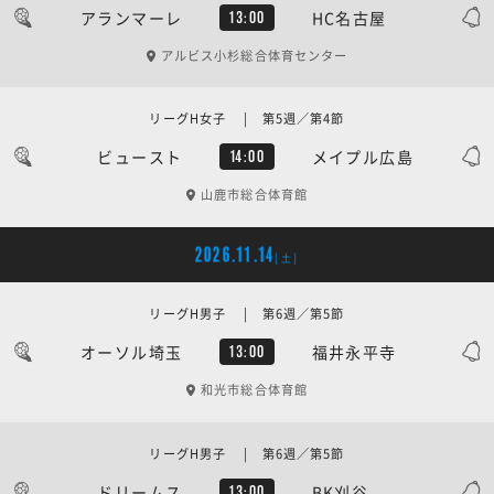
アランマーレ
HC名古屋
13:00
アルビス小杉総合体育センター
リーグH女子 | 第5週／第4節
ビュースト
メイプル広島
14:00
山鹿市総合体育館
2026.11.14
[土]
リーグH男子 | 第6週／第5節
オーソル埼玉
福井永平寺
13:00
和光市総合体育館
リーグH男子 | 第6週／第5節
ドリームス
BK刈谷
13:00