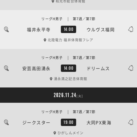
和光市総合体育館
リーグH男子 | 第7週／第7節
福井永平寺
ウルヴス福岡
14:00
北陸電力 福井体育館フレア
リーグH男子 | 第7週／第7節
安芸高田湧永
ドリームス
14:00
湧永満之記念体育館
2026.11.24
[火]
リーグH男子 | 第7週／第7節
ジークスター
大同PX東海
19:00
ひがしんメイン