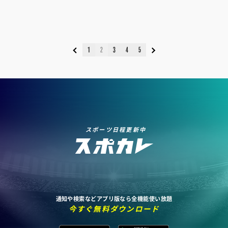
1
2
3
4
5
スポーツ日程更新中
通知や検索などアプリ版なら全機能使い放題
今すぐ無料ダウンロード