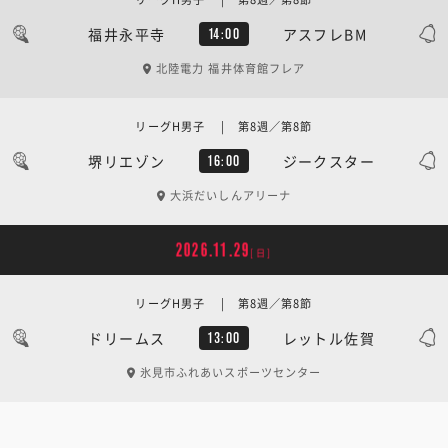
福井永平寺
アスフレBM
14:00
北陸電力 福井体育館フレア
リーグH男子 | 第8週／第8節
堺リエゾン
ジークスター
16:00
大浜だいしんアリーナ
2026.11.29
[日]
リーグH男子 | 第8週／第8節
ドリームス
レットル佐賀
13:00
氷見市ふれあいスポーツセンター