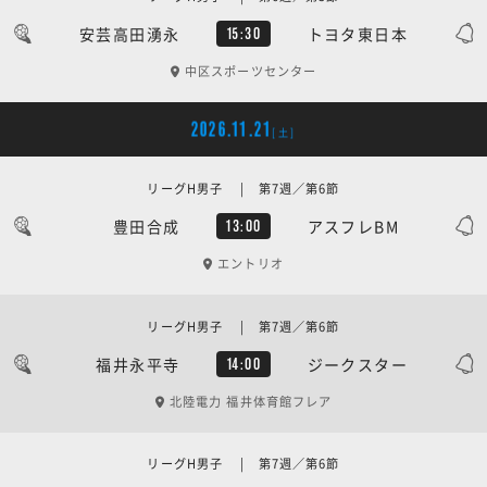
安芸高田湧永
トヨタ東日本
15:30
中区スポーツセンター
2026.11.21
[土]
リーグH男子 | 第7週／第6節
豊田合成
アスフレBM
13:00
エントリオ
リーグH男子 | 第7週／第6節
福井永平寺
ジークスター
14:00
北陸電力 福井体育館フレア
リーグH男子 | 第7週／第6節