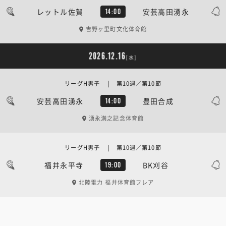
レットル佐賀
安芸高田湧永
14:00
吉野ヶ里町文化体育館
2026.12.16
[水]
リーグH男子 | 第10週／第10節
安芸高田湧永
豊田合成
14:00
湧永満之記念体育館
リーグH男子 | 第10週／第10節
福井永平寺
BK刈谷
19:00
北陸電力 福井体育館フレア