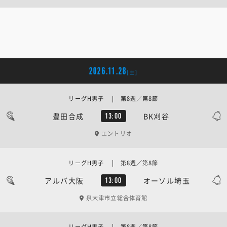
2026.11.28
[土]
リーグH男子 | 第8週／第8節
豊田合成
BK刈谷
13:00
エントリオ
リーグH男子 | 第8週／第8節
アルバ大阪
オーソル埼玉
13:00
泉大津市立総合体育館
リーグH男子 | 第8週／第8節