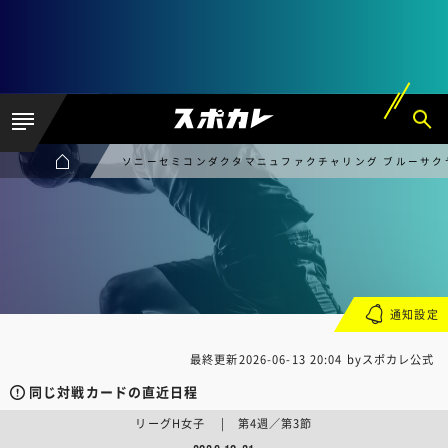
ソニーセミコンダクタマニュファクチャリング ブルーサクヤ
通知設定
最終更新
2026-06-13 20:04
byスポカレ公式
同じ対戦カードの直近日程
リーグH女子 | 第4週／第3節