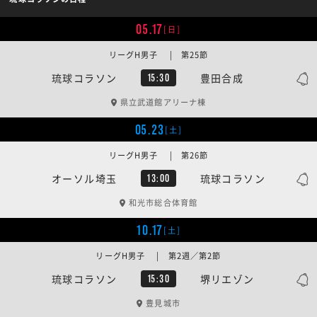
05.17
[日]
リーグH男子 | 第25節
琉球コラソン
豊田合成
15:30
県立武道館アリーナ棟
05.23
[土]
リーグH男子 | 第26節
オーソル埼玉
琉球コラソン
13:00
和光市総合体育館
10.17
[土]
リーグH男子 | 第2週／第2節
琉球コラソン
堺リエゾン
15:30
豊見城市