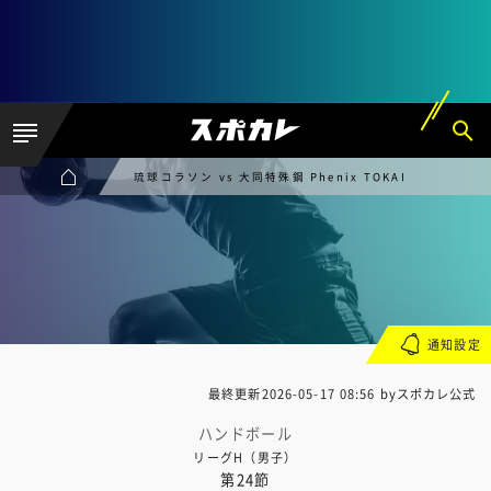
琉球コラソン vs 大同特殊鋼 Phenix TOKAI
通知設定
最終更新
2026-05-17 08:56
byスポカレ公式
ハンドボール
リーグH（男子）
第24節