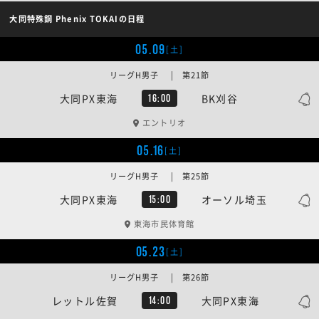
大同特殊鋼 Phenix TOKAIの日程
05.09
[土]
リーグH男子 | 第21節
大同PX東海
BK刈谷
16:00
エントリオ
05.16
[土]
リーグH男子 | 第25節
大同PX東海
オーソル埼玉
15:00
東海市民体育館
05.23
[土]
リーグH男子 | 第26節
レットル佐賀
大同PX東海
14:00