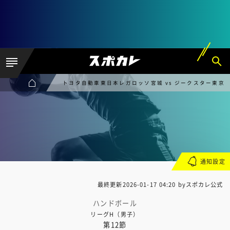
トヨタ自動車東日本レガロッソ宮城 vs ジークスター東京
通知設定
最終更新
2026-01-17 04:20
byスポカレ公式
ハンドボール
リーグH（男子）
第12節