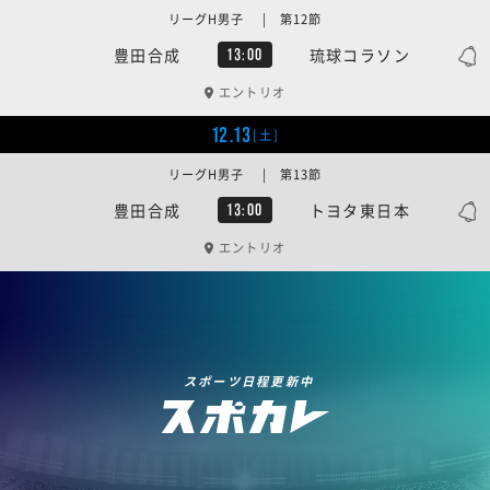
リーグH男子 | 第12節
豊田合成
琉球コラソン
13:00
エントリオ
12.13
[土]
リーグH男子 | 第13節
豊田合成
トヨタ東日本
13:00
エントリオ
スポーツ日程更新中