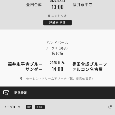
2027.02.13
豊田合成
福井永平寺
13:00
エントリオ
詳細を見る
ハンドボール
リーグH（男子）
第10節
2025.11.24
福井永平寺ブルー
豊田合成ブルーフ
14:00
サンダー
ァルコン名古屋
セーレン・ドリームアリーナ（福井県営体育館）
配信情報
リーグH TV
LIVE
見逃し