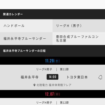
関連カレンダー
ハンドボール
リーグH（男子）
豊田合成ブルーファルコン
福井永平寺ブルーサンダー
名古屋
福井永平寺ブルーサンダーの日程
11.29
[土]
リーグH男子 | 第11節
福井永平寺
トヨタ東日本
14:00
北陸電力 福井体育館フレア
12.07
[日]
リーグH男子 | 第12節