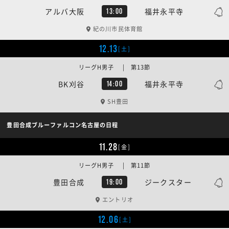
アルバ大阪
福井永平寺
13:00
紀の川市民体育館
12.13
[土]
リーグH男子 | 第13節
BK刈谷
福井永平寺
14:00
SH豊田
豊田合成ブルーファルコン名古屋の日程
11.28
[金]
リーグH男子 | 第11節
豊田合成
ジークスター
19:00
エントリオ
12.06
[土]