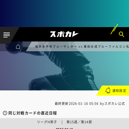
福井永平寺ブルーサンダー vs 豊田合成ブルーファルコン
通知設定
最終更新
2026-01-16 05:56
byスポカレ公式
同じ対戦カードの直近日程
リーグH男子 | 第15週／第14節