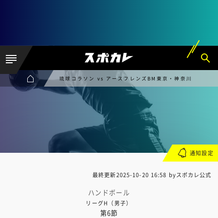
琉球コラソン vs アースフレンズBM東京・神奈川
通知設定
最終更新
2025-10-20 16:58
byスポカレ公式
ハンドボール
リーグH（男子）
第6節