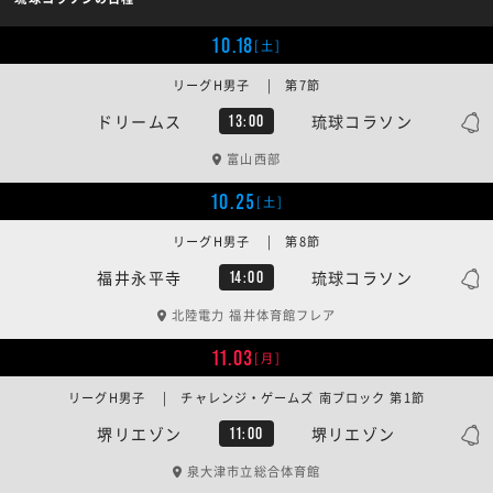
10.18
[土]
リーグH男子 | 第7節
ドリームス
琉球コラソン
13:00
富山西部
10.25
[土]
リーグH男子 | 第8節
福井永平寺
琉球コラソン
14:00
北陸電力 福井体育館フレア
11.03
[月]
リーグH男子 | チャレンジ・ゲームズ 南ブロック 第1節
堺リエゾン
堺リエゾン
11:00
泉大津市立総合体育館