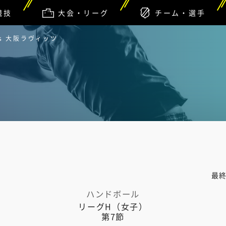
競技
大会・リーグ
チーム・選手
s 大阪ラヴィッツ
最
ハンドボール
リーグH（女子）
第7節