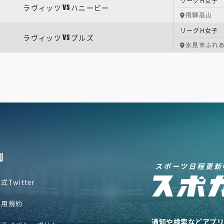
ラヴィッツ
ハニービー
VS
飛騨高山
ラヴィッツ
ブルズ
VS
氷見市ふれ
U
スポーツ日程更新
式Twitter
利用規約
通知や検索などアプ