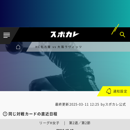
HC名古屋 vs 大阪ラヴィッツ
通知設定
最終更新
2025-03-11 12:25
byスポカレ公式
同じ対戦カードの直近日程
リーグH女子 | 第2週／第2節