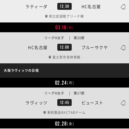
ラティーダ
HC名古屋
12:30
県立武道館アリーナ棟
03.16
[日]
リーグH女子 | 第20節
HC名古屋
ブルーサクヤ
12:00
富士宮市民体育館
大阪ラヴィッツの日程
02.24
[月]
リーグH女子 | 第17節
ラヴィッツ
ビュースト
12:45
東和薬品RACTABドーム
02.28
[金]