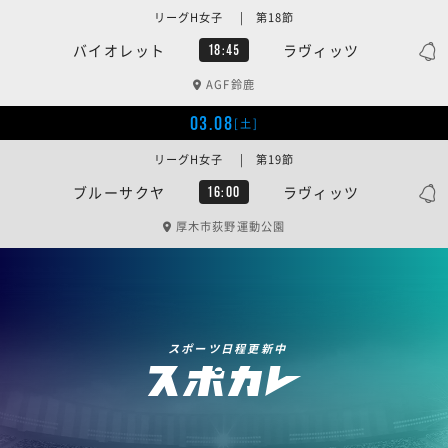
リーグH女子 | 第18節
バイオレット
ラヴィッツ
18:45
AGF鈴鹿
03.08
[土]
リーグH女子 | 第19節
ブルーサクヤ
ラヴィッツ
16:00
厚木市荻野運動公園
スポーツ日程更新中