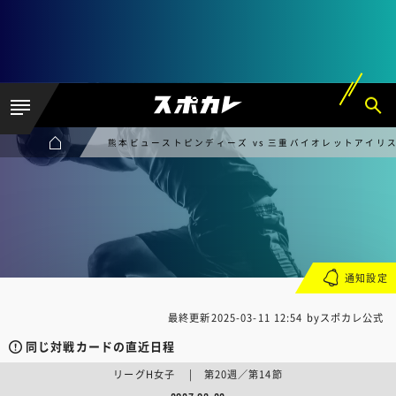
熊本ビューストピンディーズ vs 三重バイオレットアイリ
通知設定
最終更新
2025-03-11 12:54
byスポカレ公式
同じ対戦カードの直近日程
リーグH女子 | 第20週／第14節