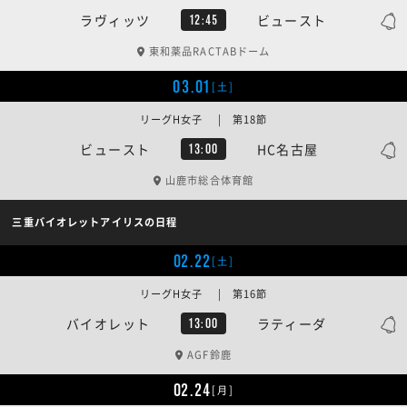
ラヴィッツ
ビュースト
12:45
東和薬品RACTABドーム
03.01
[土]
リーグH女子 | 第18節
ビュースト
HC名古屋
13:00
山鹿市総合体育館
三重バイオレットアイリスの日程
02.22
[土]
リーグH女子 | 第16節
バイオレット
ラティーダ
13:00
AGF鈴鹿
02.24
[月]