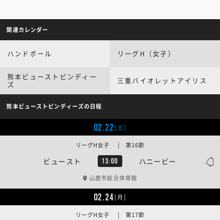
関連カレンダー
ハンドボール
リーグH（女子）
熊本ビューストピンディー
三重バイオレットアイリス
ズ
熊本ビューストピンディーズの日程
02.22
[土]
リーグH女子 | 第16節
ビュースト
ハニービー
13:00
山鹿市総合体育館
02.24
[月]
リーグH女子 | 第17節