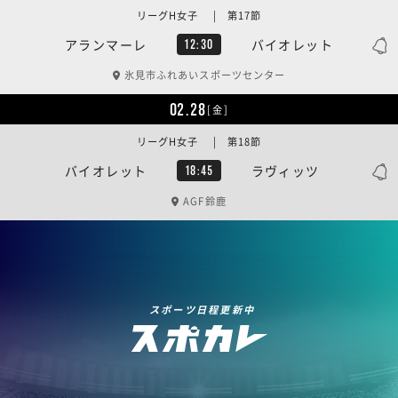
リーグH女子 | 第17節
アランマーレ
バイオレット
12:30
氷見市ふれあいスポーツセンター
02.28
[金]
リーグH女子 | 第18節
バイオレット
ラヴィッツ
18:45
AGF鈴鹿
スポーツ日程更新中