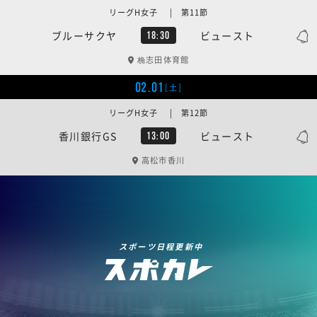
リーグH女子 | 第11節
ブルーサクヤ
ビュースト
18:30
桷志田体育館
02.01
[土]
リーグH女子 | 第12節
香川銀行GS
ビュースト
13:00
高松市香川
スポーツ日程更新中