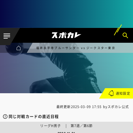
福井永平寺ブルーサンダー vs ジークスター東京
通知設定
最終更新
2025-03-09 17:55
byスポカレ公式
同じ対戦カードの直近日程
リーグH男子 | 第7週／第6節