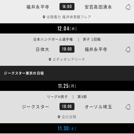
福井永平寺
安芸高田湧永
14:00
北陸電力 福井体育館フレア
12.04
[水]
日本ハンドボール選手権 | 男子 1回戦
日体大
福井永平寺
19:00
エディオンアリーナ
ジークスター東京の日程
11.25
[月]
リーグH男子 | 第9節
ジークスター
オーソル埼玉
19:00
立川立飛
11.30
[土]