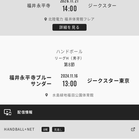
2026.11.21
福井永平寺
ジークスター
14:00
北陸電力 福井体育館フレア
詳細を見る
ハンドボール
リーグH（男子）
第8節
2024.11.16
福井永平寺ブルー
ジークスター東京
13:00
サンダー
水島緑地福田公園体育館
配信情報
HANDBALL+NET
LIVE
見逃し