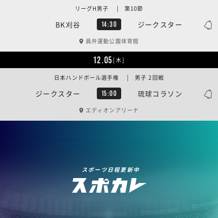
リーグH男子 | 第10節
BK刈谷
ジークスター
14:30
員弁運動公園体育館
12.05
[木]
日本ハンドボール選手権 | 男子 2回戦
ジークスター
琉球コラソン
15:00
エディオンアリーナ
スポーツ日程更新中