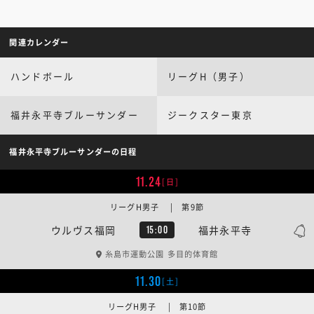
関連カレンダー
ハンドボール
リーグH（男子）
福井永平寺ブルーサンダー
ジークスター東京
福井永平寺ブルーサンダーの日程
11.24
[日]
リーグH男子 | 第9節
ウルヴス福岡
福井永平寺
15:00
糸島市運動公園 多目的体育館
11.30
[土]
リーグH男子 | 第10節