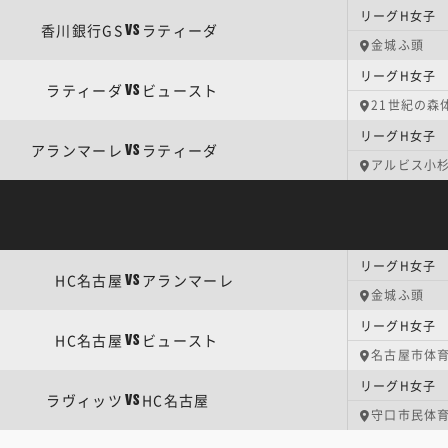
香川銀行GS
ラティーダ
VS
金城ふ頭
リーグH女子 
ラティーダ
ビュースト
VS
21世紀の森
リーグH女子 
アランマーレ
ラティーダ
VS
アルビス小
HC名古屋
アランマーレ
VS
金城ふ頭
リーグH女子 
HC名古屋
ビュースト
VS
名古屋市体
リーグH女子 
ラヴィッツ
HC名古屋
VS
守口市民体