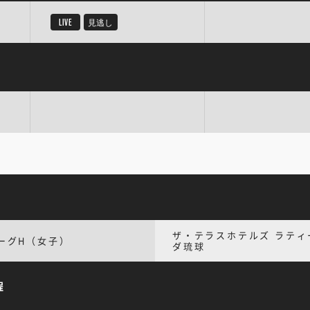
LIVE
見逃し
ザ・テラスホテルズ ラティ
ーグH（女子）
ダ琉球
程