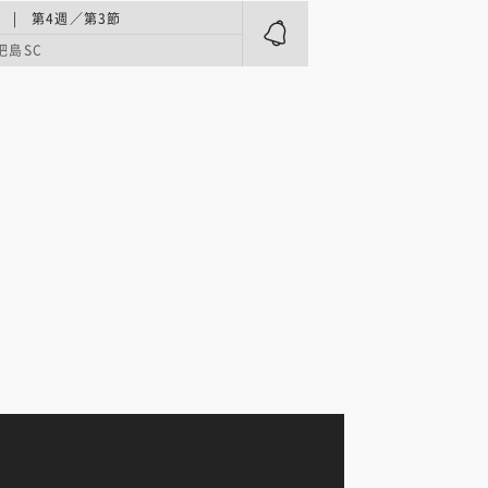
 | 第4週／第3節
杷島SC