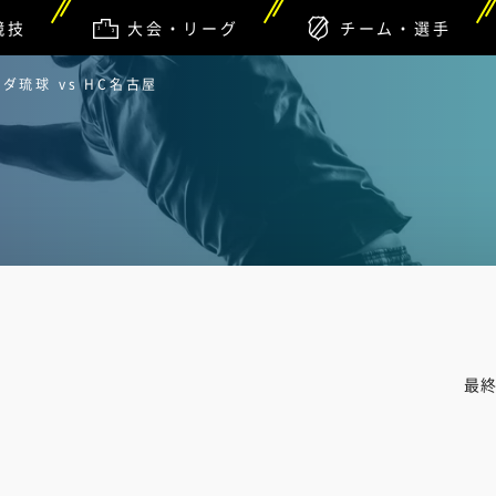
競技
大会・リーグ
チーム・選手
琉球 vs HC名古屋
最