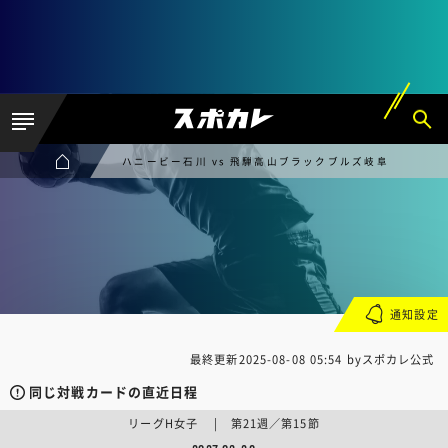
ハニービー石川 vs 飛騨高山ブラックブルズ岐阜
通知設定
最終更新
2025-08-08 05:54
byスポカレ公式
同じ対戦カードの直近日程
リーグH女子 | 第21週／第15節