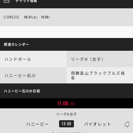
チケット情報
COREZO
06.01
[水]
10:00~
関連カレンダー
ハンドボール
リーグH（女子）
飛騨高山ブラックブルズ岐
ハニービー石川
阜
ハニービー石川の日程
11.06
[日]
リーグH女子
ハニービー
バイオレット
13:00