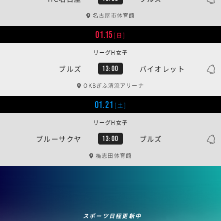
名古屋市体育館
01.15
[日]
リーグH女子
ブルズ
バイオレット
13:00
OKBぎふ清流アリーナ
01.21
[土]
リーグH女子
ブルーサクヤ
ブルズ
13:00
桷志田体育館
スポーツ日程更新中