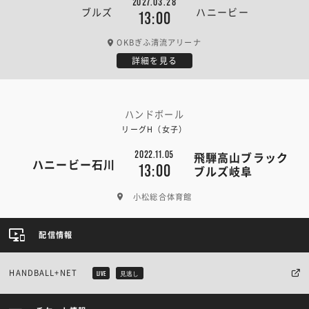
2027.03.28
ブルズ
ハニービー
13:00
OKBぎふ清流アリーナ
詳細を見る
ハンドボール
リーグH（女子）
2022.11.05
飛騨高山ブラック
ハニービー石川
13:00
ブルズ岐阜
小松総合体育館
配信情報
HANDBALL+NET
LIVE
見逃し