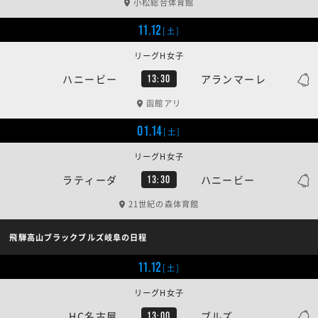
小松総合体育館
11.12
[土]
リーグH女子
ハニービー
アランマーレ
13:30
函館アリ
01.14
[土]
リーグH女子
ラティーダ
ハニービー
13:30
21世紀の森体育館
飛騨高山ブラックブルズ岐阜の日程
11.12
[土]
リーグH女子
HC名古屋
ブルズ
13:00