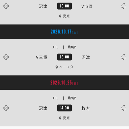
沼津
V市原
16:00
愛鷹
2026.10.17
[土]
JFL | 第8節
V三重
沼津
18:00
ベースタ
2026.10.25
[日]
JFL | 第9節
沼津
枚方
14:00
愛鷹