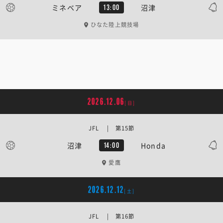
ミネベア
沼津
13:00
ひなた陸上競技場
2026.12.06
[日]
JFL | 第15節
沼津
Honda
14:00
愛鷹
2026.12.12
[土]
JFL | 第16節