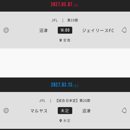
2027.03.07
[日]
JFL | 第19節
沼津
ジェイリースFC
14:00
愛鷹
2027.03.13
[土]
JFL | 【試合日未定】第20節
マルヤス
沼津
未定
未定