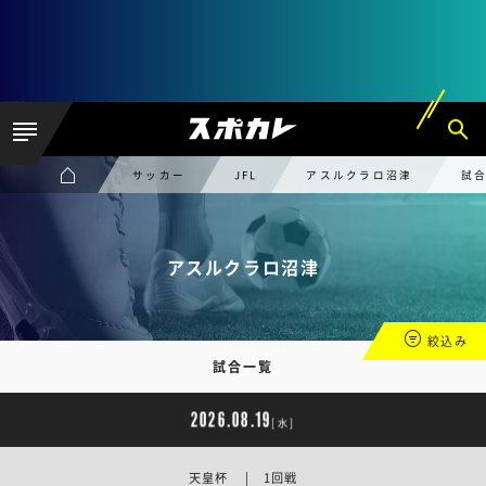
サッカー
JFL
アスルクラロ沼津
試
アスルクラロ沼津
絞込み
試合一覧
2026.08.19
[水]
天皇杯 | 1回戦