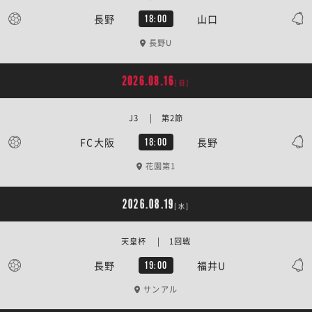
長野
山口
18:00
長野U
2026.08.16
[日]
J3 | 第2節
FC大阪
長野
18:00
花園第1
2026.08.19
[水]
天皇杯 | 1回戦
長野
福井U
19:00
サンアル