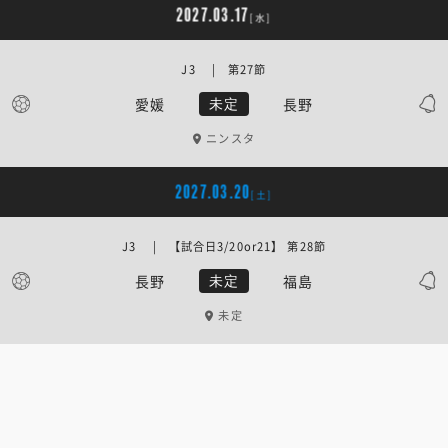
2027.03.17
[水]
J3 | 第27節
愛媛
長野
未定
ニンスタ
2027.03.20
[土]
J3 | 【試合日3/20or21】 第28節
長野
福島
未定
未定