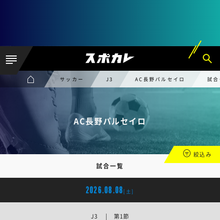
サッカー
J3
AC長野パルセイロ
試合
AC長野パルセイロ
絞込み
試合一覧
2026.08.08
[土]
J3 | 第1節