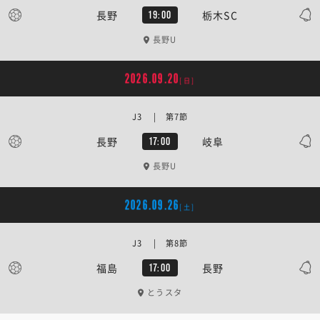
長野
栃木SC
19:00
長野U
2026.09.20
[日]
J3 | 第7節
長野
岐阜
17:00
長野U
2026.09.26
[土]
J3 | 第8節
福島
長野
17:00
とうスタ