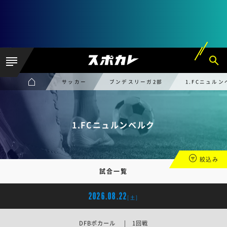
サッカー
ブンデスリーガ2部
1.FCニュル
1.FCニュルンベルク
絞込み
試合一覧
2026.08.22
[土]
DFBポカール | 1回戦