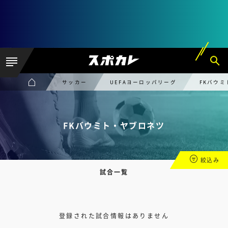
サッカー
UEFAヨーロッパリーグ
FKバウ
FKバウミト・ヤブロネツ
絞込み
試合一覧
登録された試合情報はありません