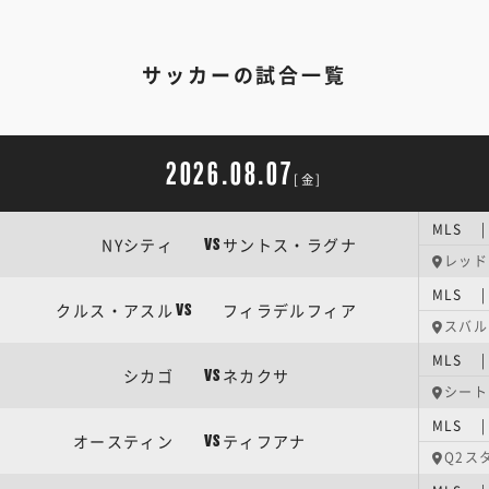
サッカーの試合一覧
2026.08.07
[金]
MLS 
NYシティ
サントス・ラグナ
VS
レッド
MLS 
クルス・アスル
フィラデルフィア
VS
スバル
MLS 
シカゴ
ネカクサ
VS
シート
MLS 
オースティン
ティフアナ
VS
Q2ス