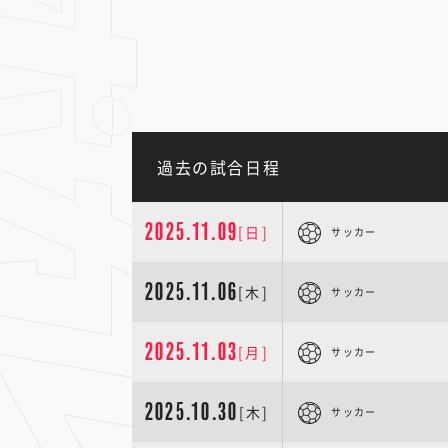
過去の試合日程
2025.11.09
[日]
サッカー
2025.11.06
[木]
サッカー
2025.11.03
[月]
サッカー
2025.10.30
[木]
サッカー