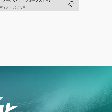
| リーグカップ／グループステージ
ディオ・バノルテ
中