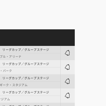
| リーグカップ／グループステージ
ブル・アリーナ
| リーグカップ／グループステージ
・パーク
| リーグカップ／グループステージ
ギーク・スタジアム
| リーグカップ／グループステージ
タジアム