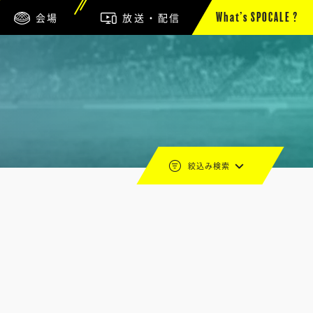
会場
放送・配信
What’s SPOCALE ?
絞込み検索