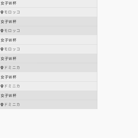
女子W杯
モロッコ
女子W杯
モロッコ
女子W杯
モロッコ
女子W杯
ドミニカ
女子W杯
ドミニカ
女子W杯
ドミニカ