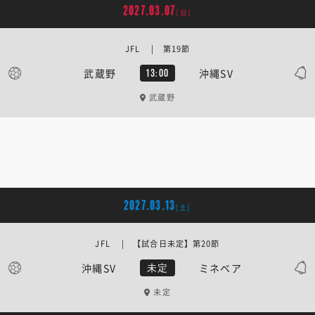
2027.03.07
[日]
JFL | 第19節
武蔵野
沖縄SV
13:00
武蔵野
2027.03.13
[土]
JFL | 【試合日未定】第20節
沖縄SV
ミネベア
未定
未定