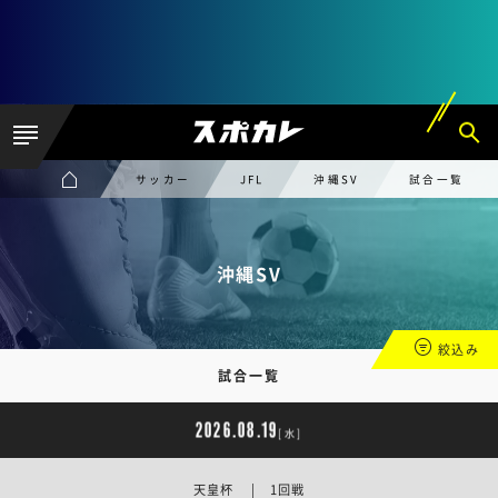
サッカー
JFL
沖縄SV
試合一覧
沖縄SV
絞込み
試合一覧
2026.08.19
[水]
天皇杯 | 1回戦