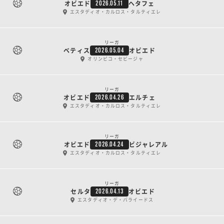
オビエド
ヘタフェ
2026.05.11
エスタディオ・カルロス・タルティエレ
リーガ
ベティス
オビエド
2026.05.04
オリンピコ・セビージャ
リーガ
オビエド
エルチェ
2026.04.26
エスタディオ・カルロス・タルティエレ
リーガ
オビエド
ビジャレアル
2026.04.24
エスタディオ・カルロス・タルティエレ
リーガ
セルタ
オビエド
2026.04.13
エスタディオ・デ・バライードス