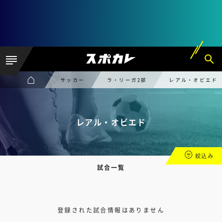
サッカー
ラ・リーガ2部
レアル・オビエド
レアル・オビエド
絞込み
試合一覧
登録された試合情報はありません