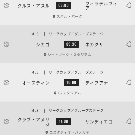
フィラデルフィ
クルス・アスル
09:00
ア
スバル・パーク
MLS | リーグカップ／グループステージ
シカゴ
ネカクサ
09:30
シートギーク・スタジアム
MLS | リーグカップ／グループステージ
オースティン
ティフアナ
10:00
Q2スタジアム
MLS | リーグカップ／グループステージ
クラブ・アメリ
サンディエゴ
11:00
カ
エスタディオ・バノルテ