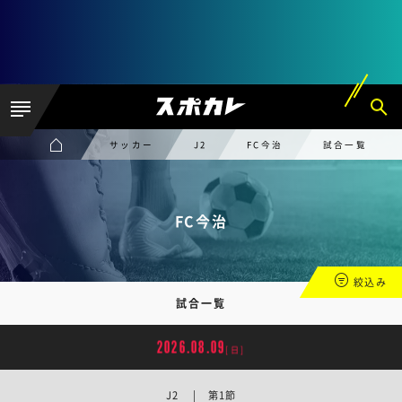
サッカー
J2
FC今治
試合一覧
FC今治
絞込み
試合一覧
2026.08.09
[日]
J2 | 第1節