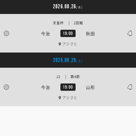
2026.08.26
[水]
天皇杯 | 2回戦
今治
秋田
19:00
アシさと
2026.08.29
[土]
J2 | 第4節
今治
山形
19:00
アシさと