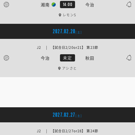
湘南
今治
14:00
レモンS
2027.02.20
[土]
J2 | 【試合日2/20or21】 第23節
今治
秋田
未定
アシさと
2027.02.27
[土]
J2 | 【試合日2/27or28】 第24節