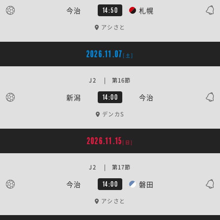
今治
札幌
14:50
アシさと
2026.11.07
[土]
J2 | 第16節
新潟
今治
14:00
デンカS
2026.11.15
[日]
J2 | 第17節
今治
磐田
14:00
アシさと