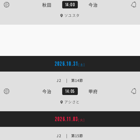
秋田
今治
14:00
ソユスタ
2026.10.31
[土]
J2 | 第14節
今治
甲府
14:05
アシさと
2026.11.03
[火]
J2 | 第15節