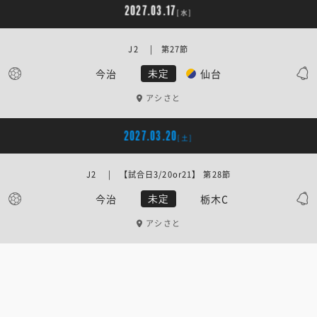
2027.03.17
[水]
J2 | 第27節
今治
仙台
未定
アシさと
2027.03.20
[土]
J2 | 【試合日3/20or21】 第28節
今治
栃木C
未定
アシさと