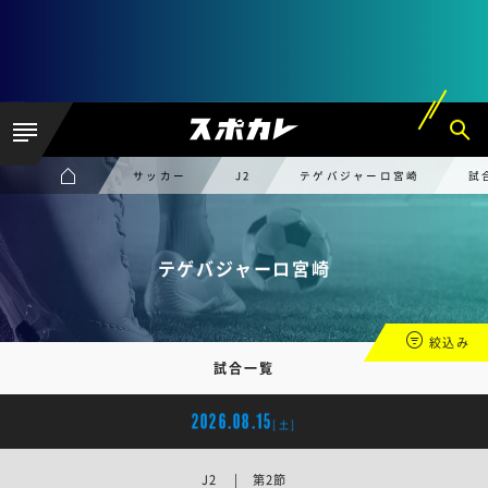
サッカー
J2
テゲバジャーロ宮崎
試
テゲバジャーロ宮崎
絞込み
試合一覧
2026.08.15
[土]
J2 | 第2節