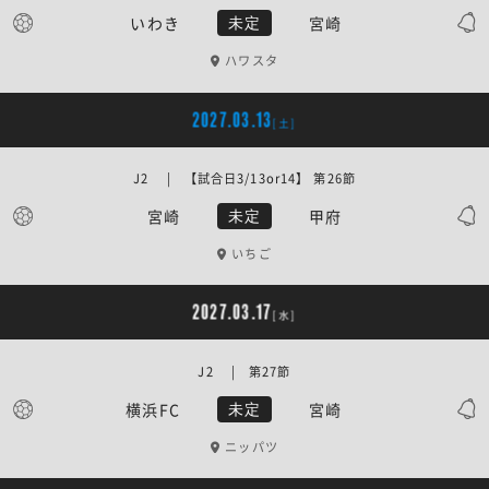
いわき
宮崎
未定
ハワスタ
2027.03.13
[土]
J2 | 【試合日3/13or14】 第26節
宮崎
甲府
未定
いちご
2027.03.17
[水]
J2 | 第27節
横浜FC
宮崎
未定
ニッパツ